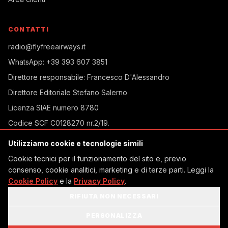
CONTATTI
radio@flyfreeairways.it
WhatsApp:
+39 393 607 3851
Direttore responsabile:
Francesco D'Alessandro
Direttore Editoriale
Stefano Salerno
Licenza SIAE
numero 8780
Codice SCF
C0128270 nr.2/19
.
Iscrizione ROC
32232/2018
Utilizziamo cookie e tecnologie simili
Via Caprera, 28
Cookie tecnici per il funzionamento del sito e, previo
Torino, TO, Italia
consenso, cookie analitici, marketing e di terze parti. Leggi la
Cookie Policy
e la
Privacy Policy
.
RIFIUTA NON NECESSARI
Copyright © 2026 Radio Dream On Fly. Tutti i diritti riservati.
PERSONALIZZA
Mappa del sito
Condizioni generali
Privacy Policy
Cookie Policy