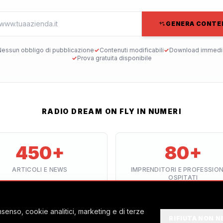
GENERA CONTE
essun obbligo di pubblicazione
✓
Contenuti modificabili
✓
Download immedi
✓
Prova gratuita disponibile
RADIO DREAM ON FLY IN NUMERI
450+
80+
ARTICOLI E NEWS
IMPRENDITORI E PROFESSION
OSPITATI
senso, cookie analitici, marketing e di terze
RIFIUTA NON N