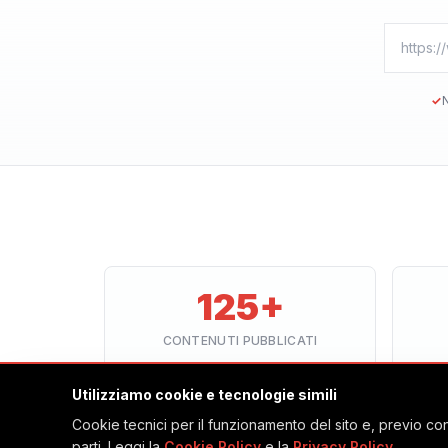
✓
N
125+
CONTENUTI PUBBLICATI
Utilizziamo cookie e tecnologie simili
Cookie tecnici per il funzionamento del sito e, previo con
parti. Leggi la
Cookie Policy
e la
Privacy Policy
.