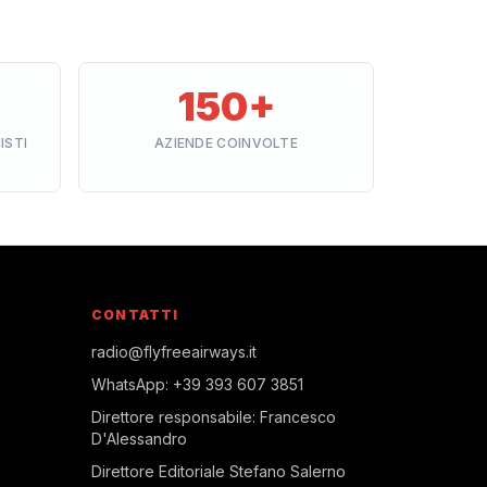
150+
ISTI
AZIENDE COINVOLTE
CONTATTI
radio@flyfreeairways.it
WhatsApp:
+39 393 607 3851
Direttore responsabile:
Francesco
D'Alessandro
Direttore Editoriale
Stefano Salerno