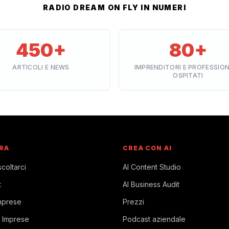
RADIO DREAM ON FLY IN NUMERI
450+
80+
ARTICOLI E NEWS
IMPRENDITORI E PROFESSION
OSPITATI
RA
CREA CON AI
coltarci
AI Content Studio
t
AI Business Audit
mprese
Prezzi
 Imprese
Podcast aziendale