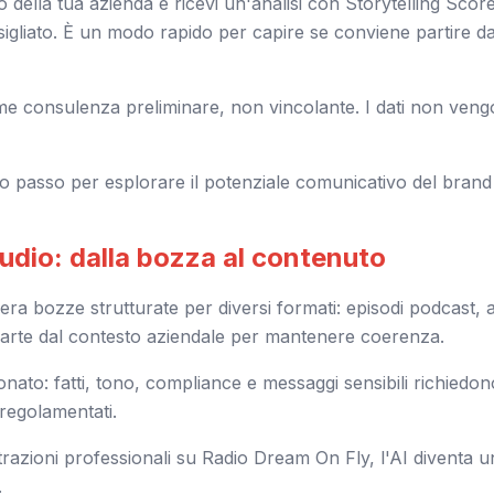
to della tua azienda e ricevi un'analisi con Storytelling Scor
nsigliato. È un modo rapido per capire se conviene partire da
me consulenza preliminare, non vincolante. I dati non veng
o passo per esplorare il potenziale comunicativo del brand 
udio: dalla bozza al contenuto
era bozze strutturate per diversi formati: episodi podcast, a
 Parte dal contesto aziendale per mantenere coerenza.
onato: fatti, tono, compliance e messaggi sensibili richiedo
 regolamentati.
azioni professionali su Radio Dream On Fly, l'AI diventa un
.