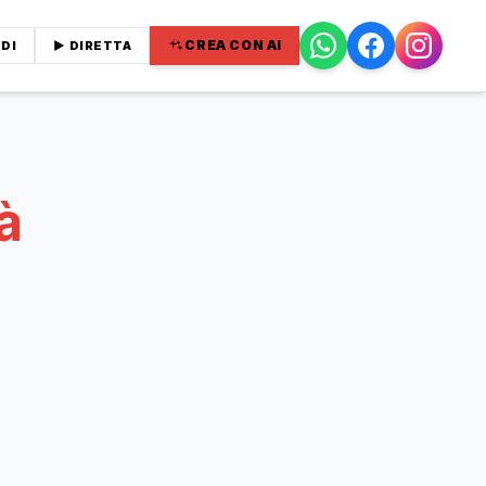
CREA CON AI
DI
▶ DIRETTA
à