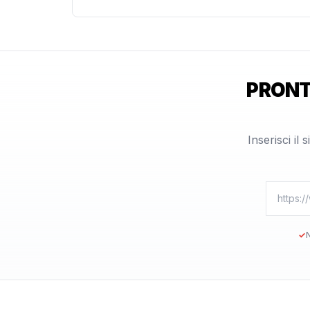
PRONT
Inserisci il
✓
N