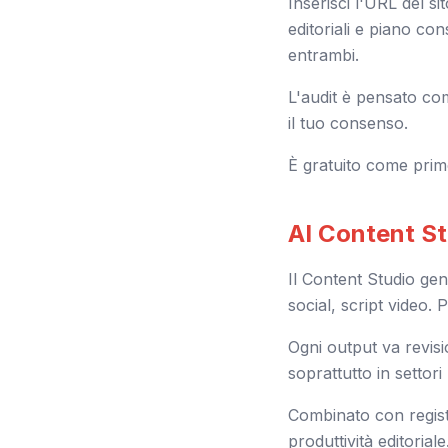
Inserisci l'URL del si
editoriali e piano co
entrambi.
L'audit è pensato co
il tuo consenso.
È gratuito come prim
AI Content St
Il Content Studio gen
social, script video.
Ogni output va revisi
soprattutto in settori
Combinato con registr
produttività editoriale