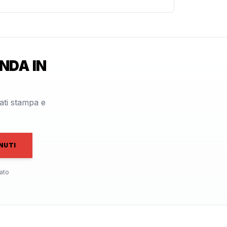
NDA IN
cati stampa e
NUTI
ato