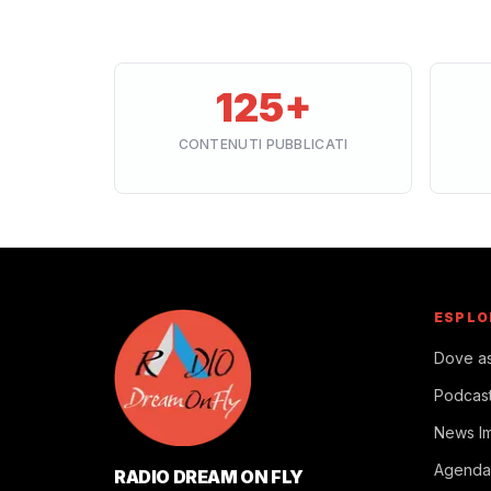
125+
CONTENUTI PUBBLICATI
ESPLO
Dove as
Podcas
News I
Agenda
RADIO DREAM ON FLY