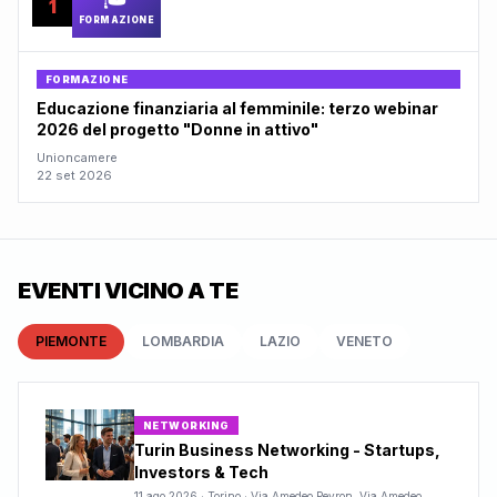
1
FORMAZIONE
FORMAZIONE
Educazione finanziaria al femminile: terzo webinar
2026 del progetto "Donne in attivo"
Unioncamere
22 set 2026
EVENTI VICINO A TE
PIEMONTE
LOMBARDIA
LAZIO
VENETO
NETWORKING
Turin Business Networking - Startups,
Investors & Tech
11 ago 2026
·
Torino · Via Amedeo Peyron, Via Amedeo