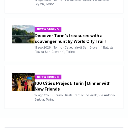
Peyron, Torino
NETWORKING
Discover Turin’s treasures with a
scavenger hunt by World City Trail!
11 ago 2026
·
Torino · Cattedrale di San Giovanni Battista,
Piazza San Giovanni, Torino
NETWORKING
100 Cities Project: Turin | Dinner with
New Friends
12 ago 2026
·
Torino · Restaurant of the Week, Via Antonio
Bertola, Torino