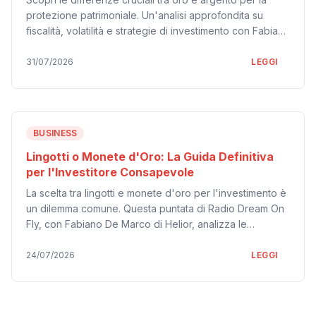
protezione patrimoniale. Un'analisi approfondita su
fiscalità, volatilità e strategie di investimento con Fabiano
De Marco di Helior, ospite di Radio Dream On Fly.
31/07/2026
LEGGI
BUSINESS
Lingotti o Monete d'Oro: La Guida Definitiva
per l'Investitore Consapevole
La scelta tra lingotti e monete d'oro per l'investimento è
un dilemma comune. Questa puntata di Radio Dream On
Fly, con Fabiano De Marco di Helior, analizza le
differenze cruciali in termini di purezza, esenzione IVA,
costi e flessibilità. Scopri perché i lingotti 24 carati sono
24/07/2026
LEGGI
spesso la scelta più efficiente per la protezione del
patrimonio oggi.