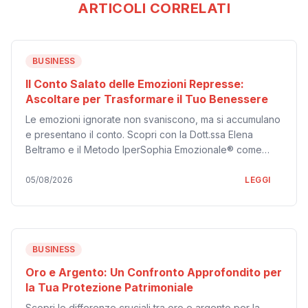
ARTICOLI CORRELATI
BUSINESS
Il Conto Salato delle Emozioni Represse:
Ascoltare per Trasformare il Tuo Benessere
Le emozioni ignorate non svaniscono, ma si accumulano
e presentano il conto. Scopri con la Dott.ssa Elena
Beltramo e il Metodo IperSophia Emozionale® come
ascoltare e trasformare il dolore in una guida per il tuo
benessere.
05/08/2026
LEGGI
BUSINESS
Oro e Argento: Un Confronto Approfondito per
la Tua Protezione Patrimoniale
Scopri le differenze cruciali tra oro e argento per la