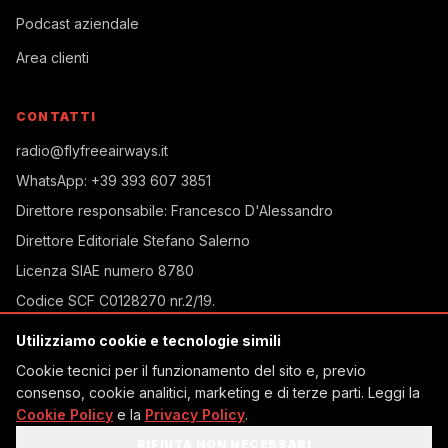
Podcast aziendale
Area clienti
CONTATTI
radio@flyfreeairways.it
WhatsApp:
+39 393 607 3851
Direttore responsabile:
Francesco D'Alessandro
Direttore Editoriale
Stefano Salerno
Licenza SIAE
numero 8780
Codice SCF
C0128270 nr.2/19
.
Iscrizione ROC
32232/2018
Utilizziamo cookie e tecnologie simili
Via Caprera, 28
Cookie tecnici per il funzionamento del sito e, previo
Torino, TO, Italia
consenso, cookie analitici, marketing e di terze parti. Leggi la
Cookie Policy
e la
Privacy Policy
.
RIFIUTA NON NECESSARI