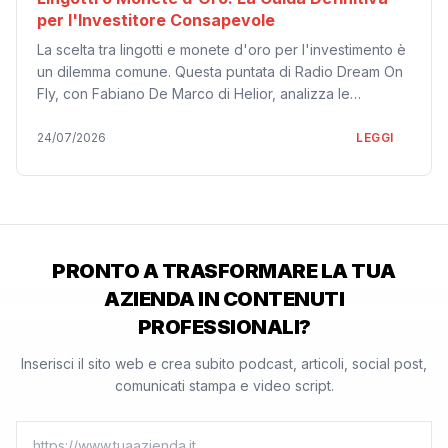
per l'Investitore Consapevole
La scelta tra lingotti e monete d'oro per l'investimento è
un dilemma comune. Questa puntata di Radio Dream On
Fly, con Fabiano De Marco di Helior, analizza le
differenze cruciali in termini di purezza, esenzione IVA,
costi e flessibilità. Scopri perché i lingotti 24 carati sono
24/07/2026
LEGGI
spesso la scelta più efficiente per la protezione del
patrimonio oggi.
PRONTO A TRASFORMARE LA TUA
AZIENDA IN CONTENUTI
PROFESSIONALI?
Inserisci il sito web e crea subito podcast, articoli, social post,
comunicati stampa e video script.