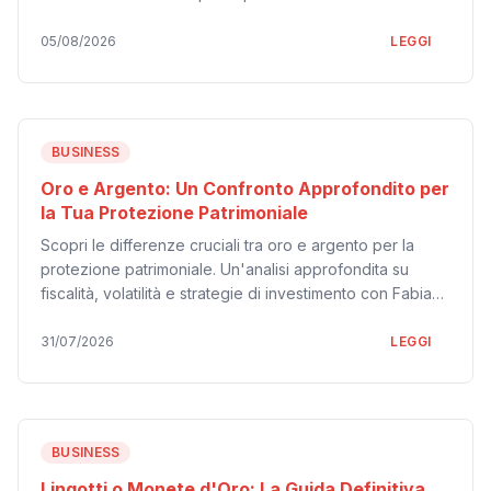
ascoltare e trasformare il dolore in una guida per il tuo
benessere.
05/08/2026
LEGGI
BUSINESS
Oro e Argento: Un Confronto Approfondito per
la Tua Protezione Patrimoniale
Scopri le differenze cruciali tra oro e argento per la
protezione patrimoniale. Un'analisi approfondita su
fiscalità, volatilità e strategie di investimento con Fabiano
De Marco di Helior, ospite di Radio Dream On Fly.
31/07/2026
LEGGI
BUSINESS
Lingotti o Monete d'Oro: La Guida Definitiva