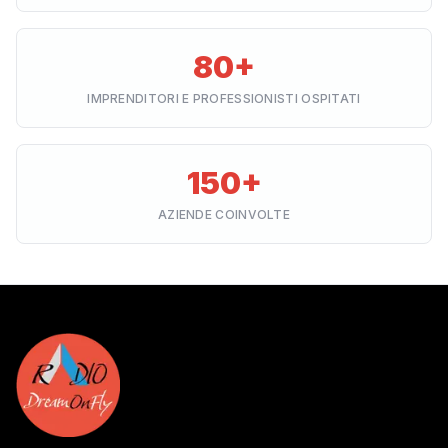
80+
IMPRENDITORI E PROFESSIONISTI OSPITATI
150+
AZIENDE COINVOLTE