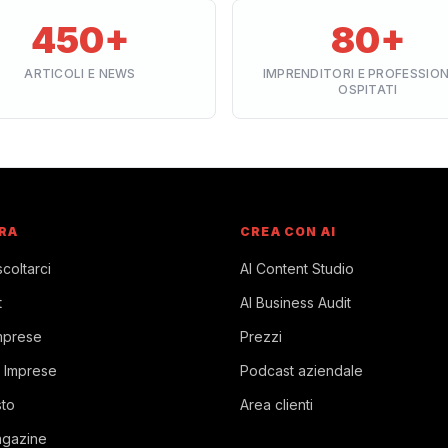
450+
80+
ARTICOLI E NEWS
IMPRENDITORI E PROFESSION
OSPITATI
RA
CREA CON AI
coltarci
AI Content Studio
t
AI Business Audit
mprese
Prezzi
 Imprese
Podcast aziendale
sto
Area clienti
agazine