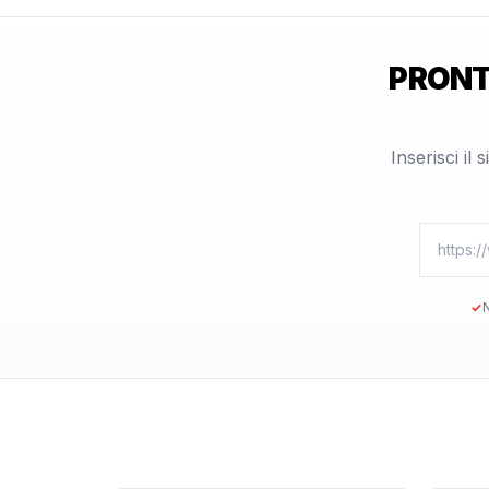
PRONT
Inserisci il
✓
N