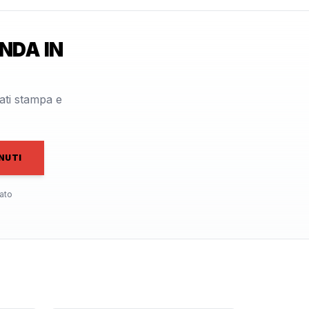
NDA IN
cati stampa e
NUTI
ato