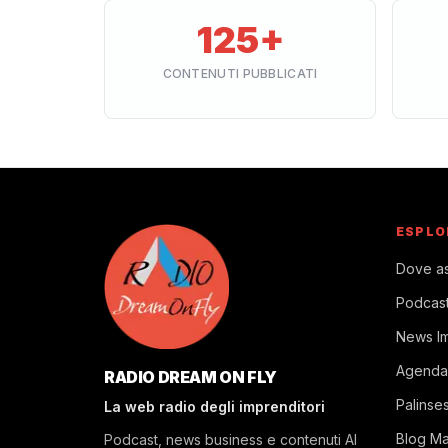
125+
CONTENUTI PUBBLICATI
ESPLO
Dove as
Podcas
News I
Agenda
RADIO DREAM ON FLY
Palinse
La web radio degli imprenditori
Blog M
Podcast, news business e contenuti AI