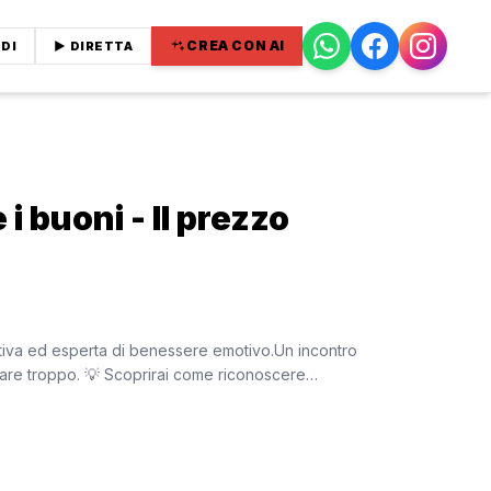
CREA CON AI
DI
▶ DIRETTA
i buoni - Il prezzo
utiva ed esperta di benessere emotivo.Un incontro
ortare troppo. 💡 Scoprirai come riconoscere…