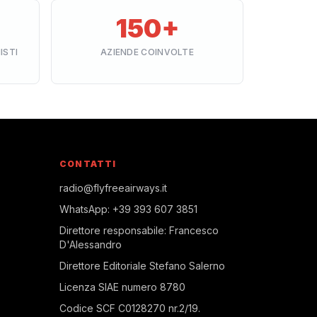
150+
ISTI
AZIENDE COINVOLTE
CONTATTI
radio@flyfreeairways.it
WhatsApp:
+39 393 607 3851
Direttore responsabile:
Francesco
D'Alessandro
Direttore Editoriale
Stefano Salerno
Licenza SIAE
numero 8780
Codice SCF
C0128270 nr.2/19
.