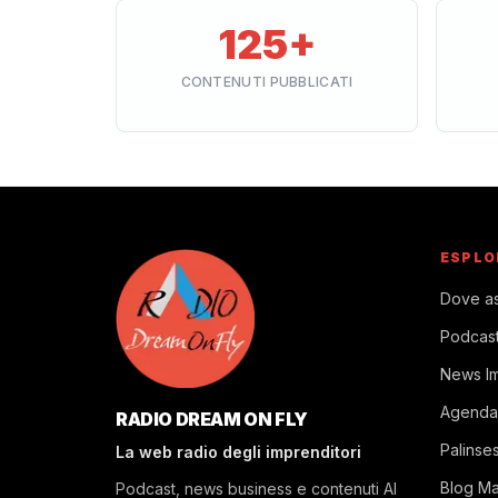
125+
CONTENUTI PUBBLICATI
ESPLO
Dove as
Podcas
News I
Agenda
RADIO DREAM ON FLY
Palinse
La web radio degli imprenditori
Blog M
Podcast, news business e contenuti AI