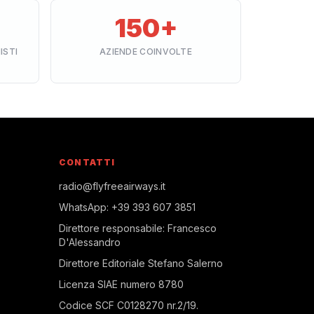
150+
ISTI
AZIENDE COINVOLTE
CONTATTI
radio@flyfreeairways.it
WhatsApp:
+39 393 607 3851
Direttore responsabile:
Francesco
D'Alessandro
Direttore Editoriale
Stefano Salerno
Licenza SIAE
numero 8780
Codice SCF
C0128270 nr.2/19
.