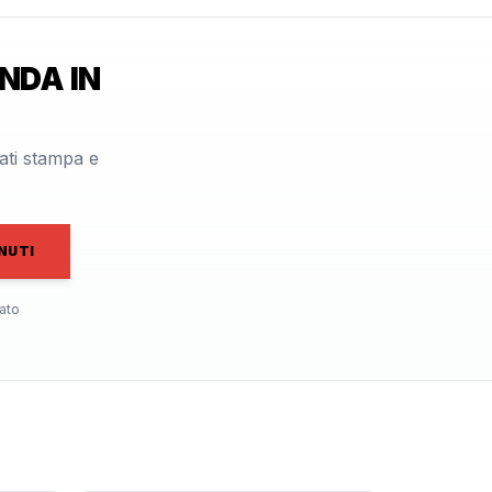
NDA IN
cati stampa e
NUTI
ato