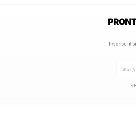
PRONT
Inserisci il
✓
N