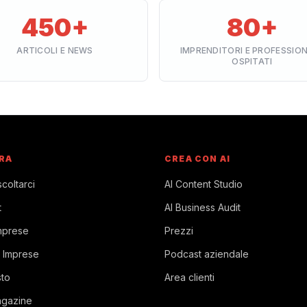
450+
80+
ARTICOLI E NEWS
IMPRENDITORI E PROFESSION
OSPITATI
RA
CREA CON AI
coltarci
AI Content Studio
t
AI Business Audit
mprese
Prezzi
 Imprese
Podcast aziendale
sto
Area clienti
agazine