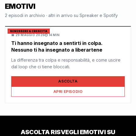
EMOTIVI
2
episodi in archivio · altri in arrivo su Spreaker e Spotify
BENESSERE & CRESCITA
📅
29 MAGGIO 2026
⏱
14 MIN
Ti hanno insegnato a sentirti in colpa.
Nessuno ti ha insegnato a liberartene
La differenza tra colpa e responsabilità, e come uscire
dal loop che ci tiene bloccati.
ASCOLTA
APRI EPISODIO
ASCOLTA
RISVEGLI EMOTIVI
SU