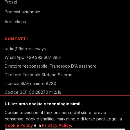
Prezzi
Podcast aziendale
Area clienti
CONTATTI
radio@flyfreeairways.it
WhatsApp:
+39 393 607 3851
Direttore responsabile:
Francesco D'Alessandro
Direttore Editoriale
Stefano Salerno
Licenza SIAE
numero 8780
Codice SCF
C0128270 nr.2/19
.
Iscrizione ROC
32232/2018
Utilizziamo cookie e tecnologie simili
Via Caprera, 28
Cookie tecnici per il funzionamento del sito e, previo
Torino, TO, Italia
consenso, cookie analitici, marketing e di terze parti. Leggi la
Cookie Policy
e la
Privacy Policy
.