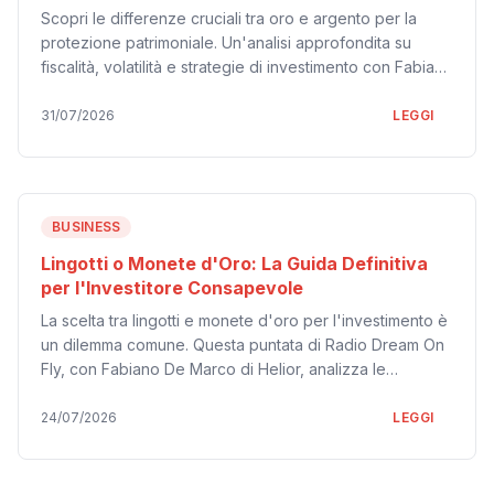
Scopri le differenze cruciali tra oro e argento per la
protezione patrimoniale. Un'analisi approfondita su
fiscalità, volatilità e strategie di investimento con Fabiano
De Marco di Helior, ospite di Radio Dream On Fly.
31/07/2026
LEGGI
BUSINESS
Lingotti o Monete d'Oro: La Guida Definitiva
per l'Investitore Consapevole
La scelta tra lingotti e monete d'oro per l'investimento è
un dilemma comune. Questa puntata di Radio Dream On
Fly, con Fabiano De Marco di Helior, analizza le
differenze cruciali in termini di purezza, esenzione IVA,
costi e flessibilità. Scopri perché i lingotti 24 carati sono
24/07/2026
LEGGI
spesso la scelta più efficiente per la protezione del
patrimonio oggi.