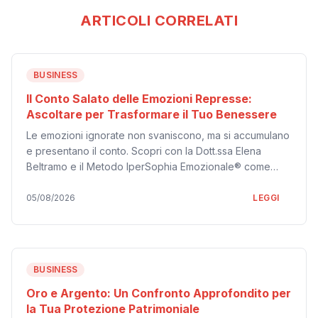
ARTICOLI CORRELATI
BUSINESS
Il Conto Salato delle Emozioni Represse:
Ascoltare per Trasformare il Tuo Benessere
Le emozioni ignorate non svaniscono, ma si accumulano
e presentano il conto. Scopri con la Dott.ssa Elena
Beltramo e il Metodo IperSophia Emozionale® come
ascoltare e trasformare il dolore in una guida per il tuo
benessere.
05/08/2026
LEGGI
BUSINESS
Oro e Argento: Un Confronto Approfondito per
la Tua Protezione Patrimoniale