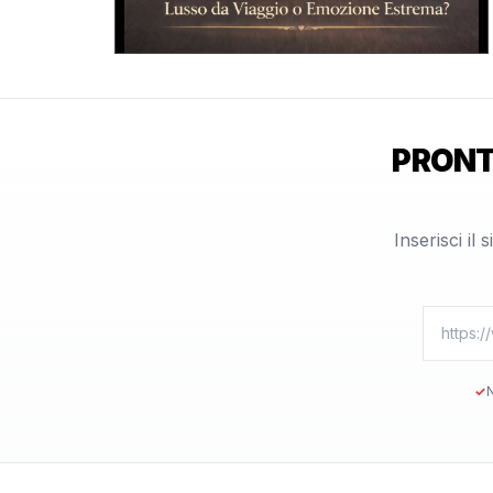
PRONT
Inserisci il
✓
N