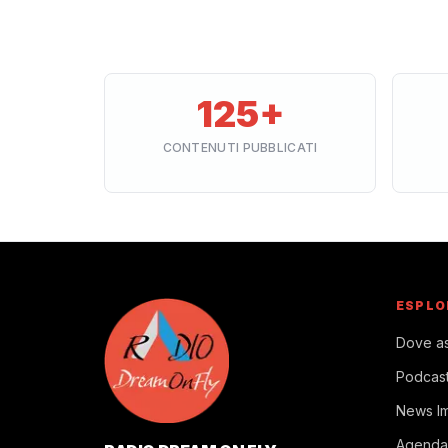
125+
CONTENUTI PUBBLICATI
ESPLO
Dove as
Podcas
News I
Agenda