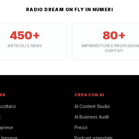
RADIO DREAM ON FLY IN NUMERI
450+
80+
ARTICOLI E NEWS
IMPRENDITORI E PROFESSION
OSPITATI
RA
CREA CON AI
coltarci
AI Content Studio
t
AI Business Audit
mprese
Prezzi
 Imprese
Podcast aziendale