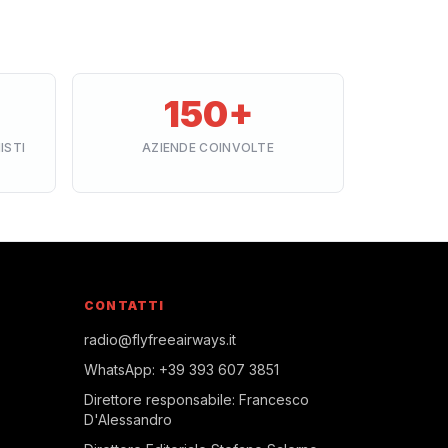
150+
ISTI
AZIENDE COINVOLTE
CONTATTI
radio@flyfreeairways.it
WhatsApp:
+39 393 607 3851
Direttore responsabile:
Francesco
D'Alessandro