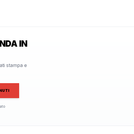
NDA IN
cati stampa e
NUTI
ato